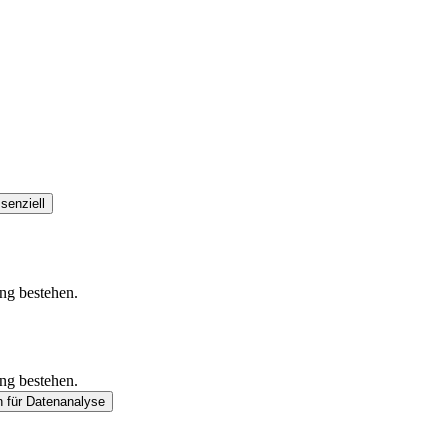
senziell
ung bestehen.
ung bestehen.
n
für Datenanalyse