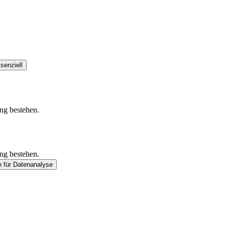
senziell
ung bestehen.
ung bestehen.
n
für Datenanalyse