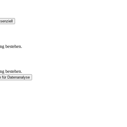
senziell
ung bestehen.
ung bestehen.
n
für Datenanalyse