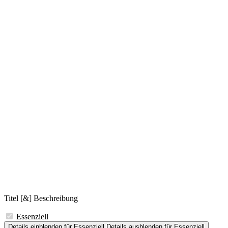
Titel [&] Beschreibung
Essenziell
Details einblenden
für Essenziell
Details ausblenden
für Essenziell