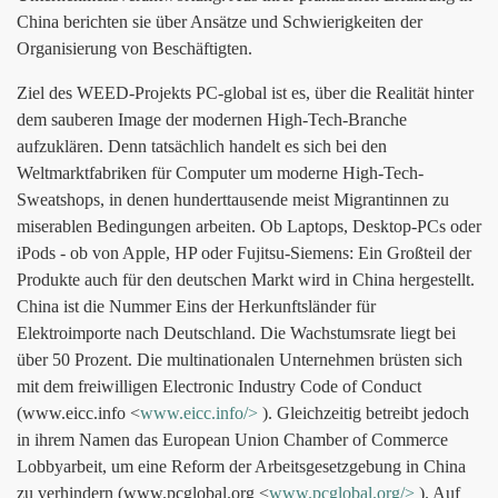
China berichten sie über Ansätze und Schwierigkeiten der
Organisierung von Beschäftigten.
Ziel des WEED-Projekts PC-global ist es, über die Realität hinter
dem sauberen Image der modernen High-Tech-Branche
aufzuklären. Denn tatsächlich handelt es sich bei den
Weltmarktfabriken für Computer um moderne High-Tech-
Sweatshops, in denen hunderttausende meist Migrantinnen zu
miserablen Bedingungen arbeiten. Ob Laptops, Desktop-PCs oder
iPods - ob von Apple, HP oder Fujitsu-Siemens: Ein Großteil der
Produkte auch für den deutschen Markt wird in China hergestellt.
China ist die Nummer Eins der Herkunftsländer für
Elektroimporte nach Deutschland. Die Wachstumsrate liegt bei
über 50 Prozent. Die multinationalen Unternehmen brüsten sich
mit dem freiwilligen Electronic Industry Code of Conduct
(www.eicc.info <
www.eicc.info/>
). Gleichzeitig betreibt jedoch
in ihrem Namen das European Union Chamber of Commerce
Lobbyarbeit, um eine Reform der Arbeitsgesetzgebung in China
zu verhindern (www.pcglobal.org <
www.pcglobal.org/>
). Auf