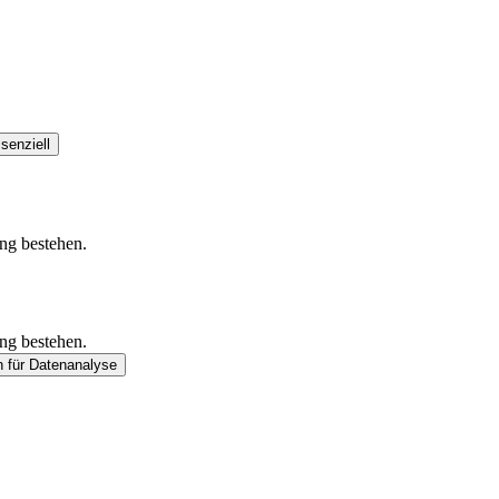
senziell
ung bestehen.
ung bestehen.
n
für Datenanalyse